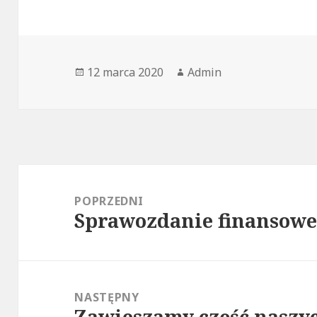
Data
Autor
12 marca 2020
Admin
publikacji
Nawigacja
wpisu
POPRZEDNI
Sprawozdanie finansowe 
Poprzedni
wpis:
NASTĘPNY
Zawieszamy część naszy
Następny