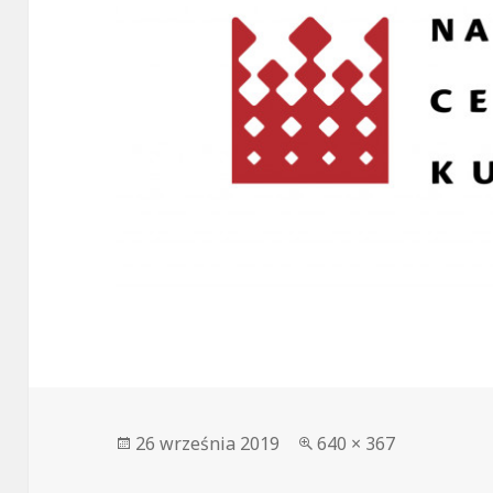
Data
Pełny
26 września 2019
640 × 367
publikacji
rozmiar