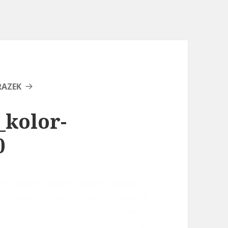
RAZEK
_kolor-
0