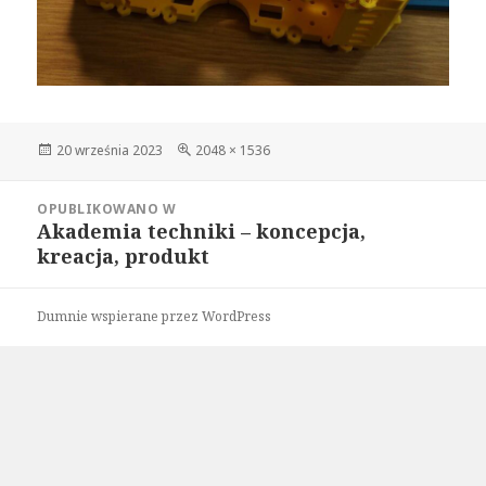
Data
Pełny
20 września 2023
2048 × 1536
publikacji
rozmiar
Nawigacja
OPUBLIKOWANO W
wpisu
Akademia techniki – koncepcja,
kreacja, produkt
Dumnie wspierane przez WordPress