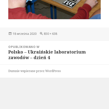
Data
Pełny
18 września 2020
850 × 638
publikacji
rozmiar
Nawigacja
OPUBLIKOWANO W
wpisu
Polsko – Ukraińskie laboratorium
zawodów – dzień 4
Dumnie wspierane przez WordPress