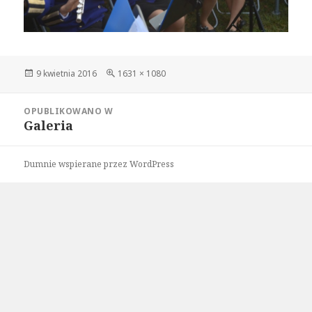
Data
Pełny
9 kwietnia 2016
1631 × 1080
publikacji
rozmiar
Nawigacja
OPUBLIKOWANO W
wpisu
Galeria
Dumnie wspierane przez WordPress